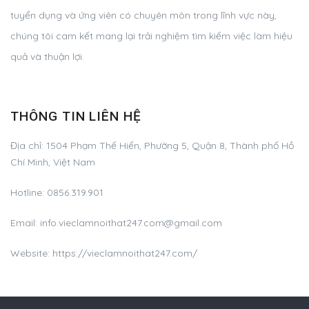
tuyển dụng và ứng viên có chuyên môn trong lĩnh vực này,
chúng tôi cam kết mang lại trải nghiệm tìm kiếm việc làm hiệu
quả và thuận lợi.
THÔNG TIN LIÊN HỆ
Địa chỉ:
1504 Phạm Thế Hiển, Phường 5, Quận 8, Thành phố Hồ
Chí Minh, Việt Nam
Hotline:
0856.319.901
Email:
info.vieclamnoithat247.com@gmail.com
Website: https://vieclamnoithat247.com/