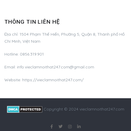
THÔNG TIN LIÊN HỆ
Địa chỉ:
1504 Phạm Thế Hiển, Phường 5, Quận 8, Thành phố Hồ
Chí Minh, Việt Nam
Hotline:
0856.319.901
Email:
info.vieclamnoithat247.com@gmail.com
Website: https://vieclamnoithat247.com/
Copyright © 2024 vieclamnoithat247.com