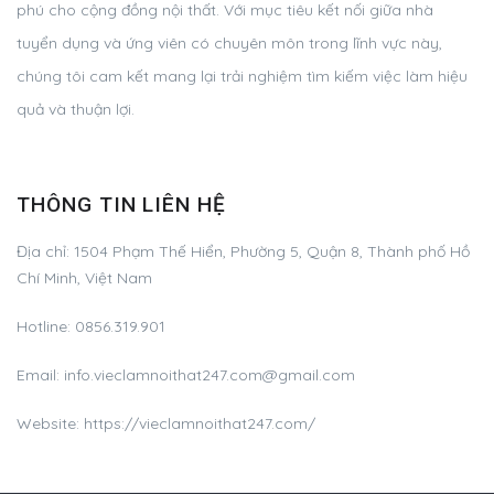
phú cho cộng đồng nội thất. Với mục tiêu kết nối giữa nhà
tuyển dụng và ứng viên có chuyên môn trong lĩnh vực này,
chúng tôi cam kết mang lại trải nghiệm tìm kiếm việc làm hiệu
quả và thuận lợi.
THÔNG TIN LIÊN HỆ
Địa chỉ:
1504 Phạm Thế Hiển, Phường 5, Quận 8, Thành phố Hồ
Chí Minh, Việt Nam
Hotline:
0856.319.901
Email:
info.vieclamnoithat247.com@gmail.com
Website: https://vieclamnoithat247.com/