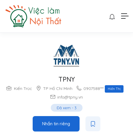
TPNY
0907588***
Kiến Trúc
TP Hồ Chí Minh
Hiển Thị
info@tpny.vn
Đã xem
-
3
Nhắn tin riêng