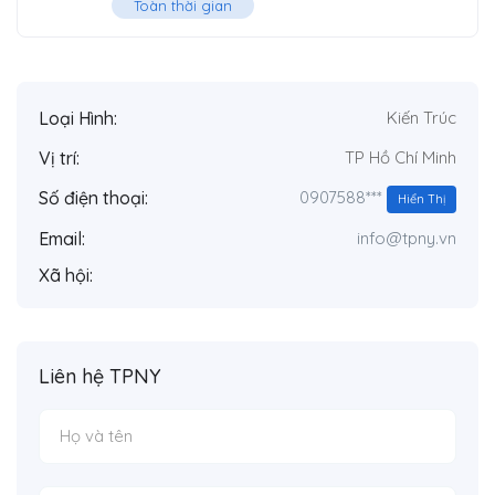
Toàn thời gian
Loại Hình:
Kiến Trúc
Vị trí:
TP Hồ Chí Minh
0907588***
Số điện thoại:
Hiển Thị
Email:
info@tpny.vn
Xã hội:
Liên hệ TPNY