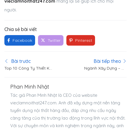
vieclamnoithat247.com
mang lại sẽ giúp ích cho mọi
người.
Chia sẻ bài viết
Facebook
Twitter
Pinterest
Bài trước
Bài tiếp theo
Top 10 Công Ty Thiết Kế
Ngành Xây Dựng – Cơ
Nội Thất Số 1 Tại Việt
Hội Làm Việc, Ngành
Nam
Nghề Phù Hợp
Phan Minh Nhật
Tác giả Phan Minh Nhật là CEO của website
vieclamnoithat247.com. Anh đã xây dựng một nền tảng
tuyển dụng nội thất hàng đầu, đáp ứng nhu cầu ngày
càng tăng của thị trường lao động trong lĩnh vực nội thất.
Với sự chuyên môn và kinh nghiệm trong ngành này, anh