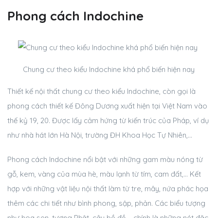
Phong cách Indochine
Chung cư theo kiểu Indochine khá phổ biến hiện nay
Thiết kế nội thất chung cư theo kiểu Indochine, còn gọi là
phong cách thiết kế Đông Dương xuất hiện tại Việt Nam vào
thế kỷ 19, 20. Được lấy cảm hứng từ kiến trúc của Pháp, ví dụ
như nhà hát lớn Hà Nội, trường ĐH Khoa Học Tự Nhiên,…
Phong cách Indochine nổi bật với những gam màu nóng từ
gỗ, kem, vàng của mùa hè, màu lạnh từ tím, cam đất,… Kết
hợp với những vật liệu nội thất làm từ tre, mây, nứa phác họa
thêm các chi tiết như bình phong, sập, phản. Các biểu tượng
như hoa sen, tượng Phật, cây bồ đề,… chính là những nét đặc