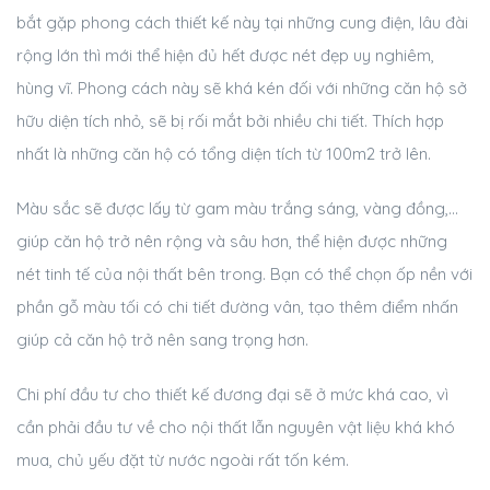
bắt gặp phong cách thiết kế này tại những cung điện, lâu đài
rộng lớn thì mới thể hiện đủ hết được nét đẹp uy nghiêm,
hùng vĩ. Phong cách này sẽ khá kén đối với những căn hộ sở
hữu diện tích nhỏ, sẽ bị rối mắt bởi nhiều chi tiết. Thích hợp
nhất là những căn hộ có tổng diện tích từ 100m2 trở lên.
Màu sắc sẽ được lấy từ gam màu trắng sáng, vàng đồng,…
giúp căn hộ trở nên rộng và sâu hơn, thể hiện được những
nét tinh tế của nội thất bên trong. Bạn có thể chọn ốp nền với
phần gỗ màu tối có chi tiết đường vân, tạo thêm điểm nhấn
giúp cả căn hộ trở nên sang trọng hơn.
Chi phí đầu tư cho thiết kế đương đại sẽ ở mức khá cao, vì
cần phải đầu tư về cho nội thất lẫn nguyên vật liệu khá khó
mua, chủ yếu đặt từ nước ngoài rất tốn kém.