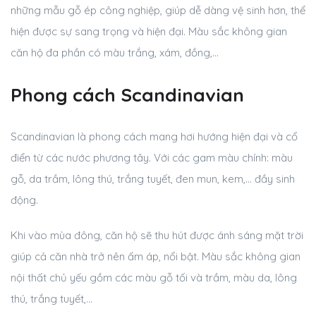
những mẫu gỗ ép công nghiệp, giúp dễ dàng vệ sinh hơn, thể
hiện được sự sang trọng và hiện đại. Màu sắc không gian
căn hộ đa phần có màu trắng, xám, đồng,…
Phong cách Scandinavian
Scandinavian là phong cách mang hơi hướng hiện đại và cổ
điển từ các nước phương tây. Với các gam màu chính: màu
gỗ, da trầm, lông thú, trắng tuyết, đen mun, kem,… đầy sinh
động.
Khi vào mùa đông, căn hộ sẽ thu hút được ánh sáng mặt trời
giúp cả căn nhà trở nên ấm áp, nổi bật. Màu sắc không gian
nội thất chủ yếu gồm các màu gỗ tối và trầm, màu da, lông
thú, trắng tuyết,…