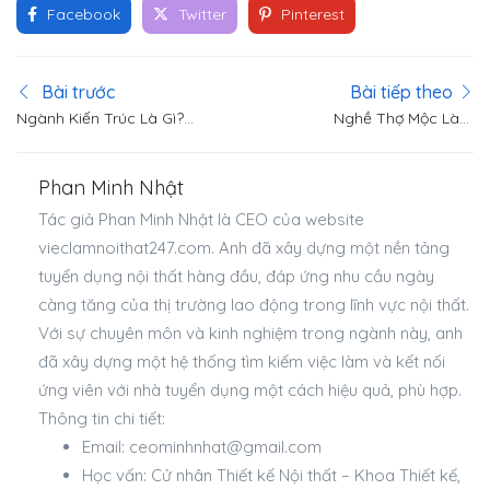
Facebook
Twitter
Pinterest
Bài trước
Bài tiếp theo
Ngành Kiến Trúc Là Gì?
Nghề Thợ Mộc Làm
Thu Nhập Và Công Việc
Công Việc Gì? Có Nên
Của Ngành Kiến Trúc
Học Nghề Mộc Không?
Phan Minh Nhật
Tác giả Phan Minh Nhật là CEO của website
vieclamnoithat247.com. Anh đã xây dựng một nền tảng
tuyển dụng nội thất hàng đầu, đáp ứng nhu cầu ngày
càng tăng của thị trường lao động trong lĩnh vực nội thất.
Với sự chuyên môn và kinh nghiệm trong ngành này, anh
đã xây dựng một hệ thống tìm kiếm việc làm và kết nối
ứng viên với nhà tuyển dụng một cách hiệu quả, phù hợp.
Thông tin chi tiết:
Email:
ceominhnhat@gmail.com
Học vấn: Cử nhân Thiết kế Nội thất – Khoa Thiết kế,