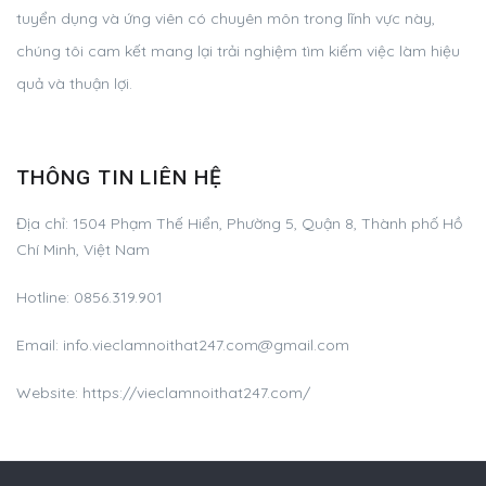
tuyển dụng và ứng viên có chuyên môn trong lĩnh vực này,
chúng tôi cam kết mang lại trải nghiệm tìm kiếm việc làm hiệu
quả và thuận lợi.
THÔNG TIN LIÊN HỆ
Địa chỉ:
1504 Phạm Thế Hiển, Phường 5, Quận 8, Thành phố Hồ
Chí Minh, Việt Nam
Hotline:
0856.319.901
Email:
info.vieclamnoithat247.com@gmail.com
Website: https://vieclamnoithat247.com/