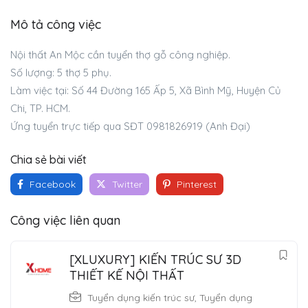
Mô tả công việc
Nội thất An Mộc cần tuyển thợ gỗ công nghiệp.
Số lượng: 5 thợ 5 phụ.
Làm việc tại: Số 44 Đường 165 Ấp 5, Xã Bình Mỹ, Huyện Củ
Chi, TP. HCM.
Ứng tuyển trực tiếp qua SĐT 0981826919 (Anh Đại)
Chia sẻ bài viết
Facebook
Twitter
Pinterest
Công việc liên quan
[XLUXURY] KIẾN TRÚC SƯ 3D
THIẾT KẾ NỘI THẤT
Tuyển dụng kiến trúc sư
,
Tuyển dụng