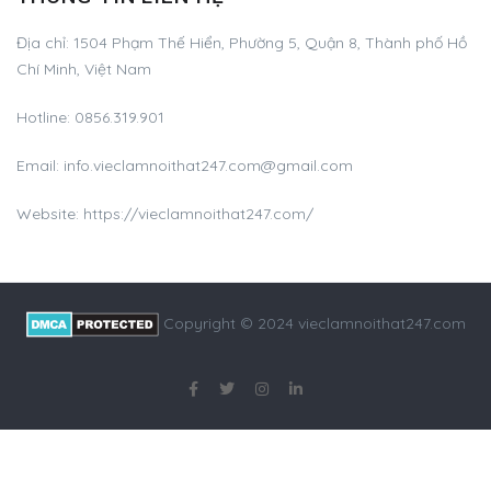
Địa chỉ:
1504 Phạm Thế Hiển, Phường 5, Quận 8, Thành phố Hồ
Chí Minh, Việt Nam
Hotline:
0856.319.901
Email:
info.vieclamnoithat247.com@gmail.com
Website: https://vieclamnoithat247.com/
Copyright © 2024 vieclamnoithat247.com