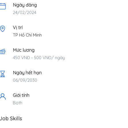
Ngày đăng
24/02/2024
Vị trí
TP Hồ Chí Minh
Mức lương
450
VNĐ
-
500
VNĐ
/ ngày
Ngày hết hạn
06/09/2030
Giới tính
Both
Job Skills