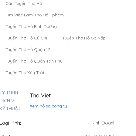
Cần Tuyển Thợ Hồ
Tìm Việc Làm Thợ Hồ Tphcm
Tuyển Thợ Hồ Bình Dương
Tuyển Thợ Hồ Củ Chi
Tuyển Thợ Hồ Gò Vấp
Tuyển Thợ Hồ Quận 12
Tuyển Thợ Hồ Quận Tân Phú
Tuyển Thợ Xây Trát
Tho Viet
Xem hồ sơ công ty
Loại Hình:
Kinh Doanh