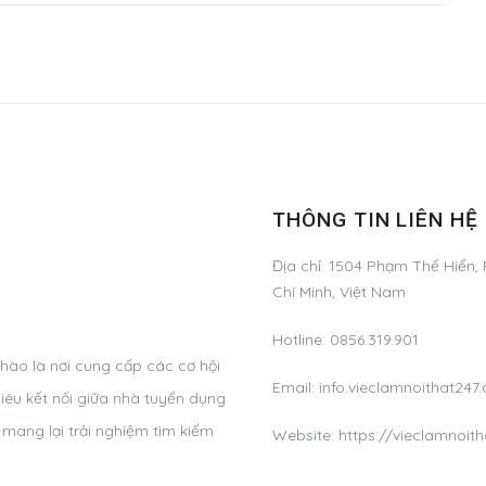
THÔNG TIN LIÊN HỆ
Địa chỉ:
1504 Phạm Thế Hiển, 
Chí Minh, Việt Nam
Hotline:
0856.319.901
 hào là nơi cung cấp các cơ hội
Email:
info.vieclamnoithat24
iêu kết nối giữa nhà tuyển dụng
 mang lại trải nghiệm tìm kiếm
Website: https://vieclamnoit