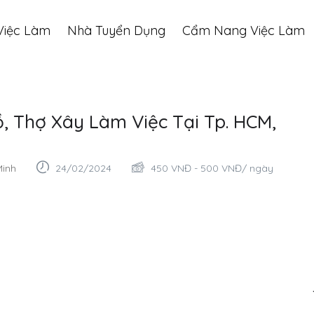
Việc Làm
Nhà Tuyển Dụng
Cẩm Nang Việc Làm
, Thợ Xây Làm Việc Tại Tp. HCM,
Minh
24/02/2024
450
VNĐ
-
500
VNĐ
/ ngày