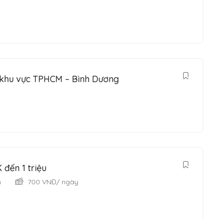
i khu vực TPHCM – Bình Dương
 đến 1 triệu
h
700
VNĐ
/ ngày