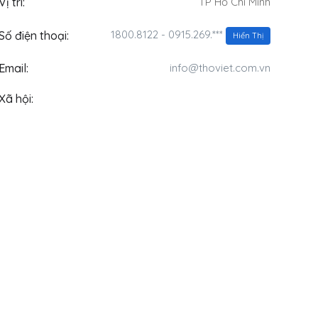
Vị trí:
TP Hồ Chí Minh
1800.8122 - 0915.269.***
Số điện thoại:
Hiển Thị
Email:
info@thoviet.com.vn
Xã hội: