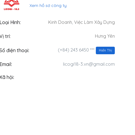
Xem hồ sơ công ty
Loại Hình:
Kinh Doanh
,
Việc Làm Xây Dựng
Vị trí:
Hưng Yên
(+84) 243 6450 ***
Số điện thoại:
Hiển Thị
Email:
licogi18-3.vn@gmail.com
Xã hội: