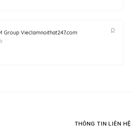
M Group Vieclamnoithat247.com
ội
THÔNG TIN LIÊN HỆ