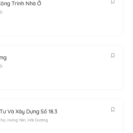
Công Trình Nhà Ở
ội
ựng
ội
Tư Và Xây Dựng Số 18.3
Thọ
,
Hưng Yên
,
Hải Dương