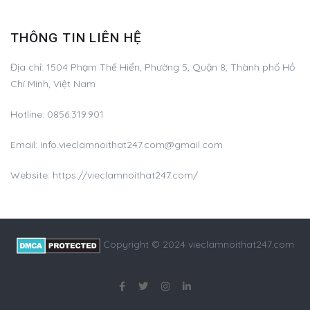
THÔNG TIN LIÊN HỆ
Địa chỉ:
1504 Phạm Thế Hiển, Phường 5, Quận 8, Thành phố Hồ
Chí Minh, Việt Nam
Hotline:
0856.319.901
Email:
info.vieclamnoithat247.com@gmail.com
Website: https://vieclamnoithat247.com/
Copyright © 2024 vieclamnoithat247.com