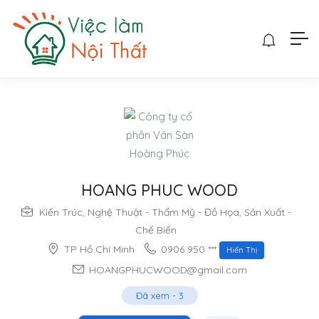
HOANG PHUC WOOD
Kiến Trúc
,
Nghệ Thuật - Thẩm Mỹ - Đồ Họa
,
Sản Xuất -
Chế Biến
0906 950 ***
TP Hồ Chí Minh
Hiển Thị
HOANGPHUCWOOD@gmail.com
Đã xem
-
3