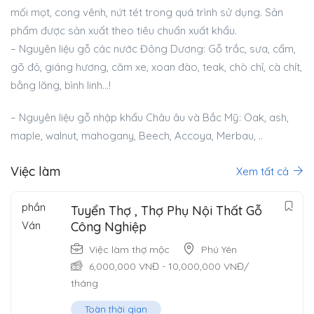
mối mọt, cong vênh, nứt tét trong quá trình sử dụng. Sản
phẩm được sản xuất theo tiêu chuẩn xuất khẩu.
– Nguyên liệu gỗ các nước Đông Dương: Gỗ trắc, sưa, cẩm,
gõ đỏ, giáng hương, căm xe, xoan đào, teak, chò chỉ, cà chít,
bằng lăng, bình linh…!
– Nguyên liệu gỗ nhập khẩu Châu âu và Bắc Mỹ: Oak, ash,
maple, walnut, mahogany, Beech, Accoya, Merbau, ..
Việc làm
Xem tất cả
Tuyển Thợ , Thợ Phụ Nội Thất Gỗ
Công Nghiệp
Việc làm thợ mộc
Phú Yên
6,000,000
VNĐ
-
10,000,000
VNĐ
/
tháng
Toàn thời gian