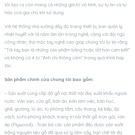
tôi tạo ra còn mang cả những giá trị vô hình, sự tự tin và tự
hào của gia chủ khi sử dụng.
Với hệ thống nhà xưởng đầy đủ trang thiết bị, ban quản lý
nhiệt huyết với 16 năm lăn lộn trong nghề, cộng với đội ngũ
công nhân, thợ mộc tay nghề cao giúp chúng tôi tự tin rằng
“Tới tay bạn là những sản phẩm bằng hoặc tốt hơn cam kết!”
và không có 4 từ “Anh chị thông cảm” trong quá trình hợp
tác.
Sản phẩm chính của chúng tôi bao gồm:
– Sản xuất cung cấp đồ gỗ nội thất nội địa, xuất khẩu ngoài
nước: Ván sàn, cửa gỗ, bàn ăn, bàn làm việc, bàn học,
ghế, giường, tủ áo, tủ phòng tắm, cầu thang, kệ bếp, ốp
vách, sofa phòng khách, trang trí nội thất gỗ trọn gói, ván
ép (Plywood)… Toàn bộ các sản phẩm đều được sản xuất
bằng nguyên liệu gỗ đã qua xử lý tẩm sấy, hạn chế tối đa