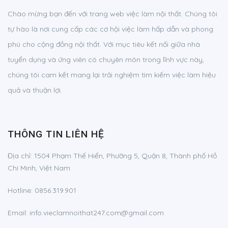
Chào mừng bạn đến với trang web việc làm nội thất. Chúng tôi
tự hào là nơi cung cấp các cơ hội việc làm hấp dẫn và phong
phú cho cộng đồng nội thất. Với mục tiêu kết nối giữa nhà
tuyển dụng và ứng viên có chuyên môn trong lĩnh vực này,
chúng tôi cam kết mang lại trải nghiệm tìm kiếm việc làm hiệu
quả và thuận lợi.
THÔNG TIN LIÊN HỆ
Địa chỉ:
1504 Phạm Thế Hiển, Phường 5, Quận 8, Thành phố Hồ
Chí Minh, Việt Nam
Hotline:
0856.319.901
Email:
info.vieclamnoithat247.com@gmail.com