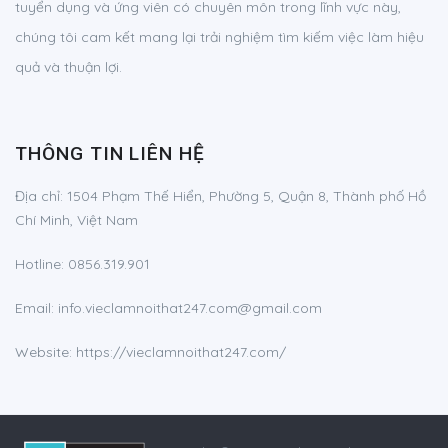
tuyển dụng và ứng viên có chuyên môn trong lĩnh vực này,
chúng tôi cam kết mang lại trải nghiệm tìm kiếm việc làm hiệu
quả và thuận lợi.
THÔNG TIN LIÊN HỆ
Địa chỉ:
1504 Phạm Thế Hiển, Phường 5, Quận 8, Thành phố Hồ
Chí Minh, Việt Nam
Hotline:
0856.319.901
Email:
info.vieclamnoithat247.com@gmail.com
Website: https://vieclamnoithat247.com/