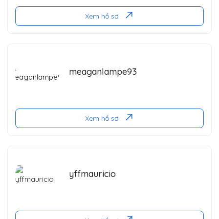
Xem hồ sơ
meaganlampe93
Xem hồ sơ
yffmauricio