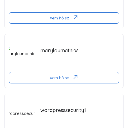
Xem hồ sơ
maryloumathias
Xem hồ sơ
wordpresssecurity1