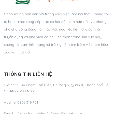
Chào mừng bạn đến với trang web việc làm nội thất. Chúng tôi
tự hào là nơi cung cấp các cơ hội việc làm hấp dẫn và phong
phú cho cộng đồng nội thất. Với mục tiêu kết nối giữa nhà
tuyển dụng và ứng viên có chuyên môn trong lĩnh vực này,
chúng tôi cam kết mang lại trải nghiệm tìm kiếm việc làm hiệu
quả và thuận lợi.
THÔNG TIN LIÊN HỆ
Địa chỉ:
1504 Phạm Thế Hiển, Phường 5, Quận 8, Thành phố Hồ
Chí Minh, Việt Nam
Hotline:
0856.319.901
Email:
info.vieclamnoithat247.com@gmail.com