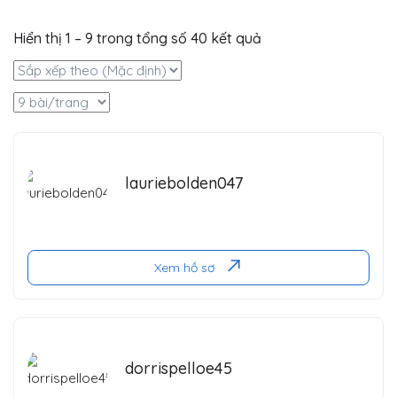
Hiển thị
1
–
9
trong tổng số 40 kết quả
lauriebolden047
Xem hồ sơ
dorrispelloe45