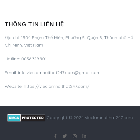
THÔNG TIN LIÊN HỆ
Địa chỉ:
1504 Phạm Thế Hiển, Phường 5, Quận 8, Thành phố Hồ
Chí Minh, Việt Nam
Hotline:
0856.319.901
Email:
info.vieclamnoithat247.com@gmail.com
Website: https://vieclamnoithat247.com/
Copyright © 2024 vieclamnoithat247.com