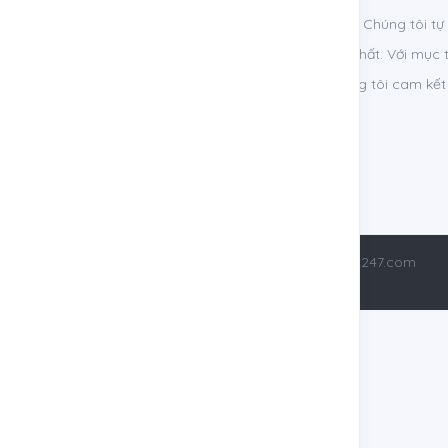
Chào mừng bạn đến với trang web việc làm nội thất. Chúng tôi tự
việc làm hấp dẫn và phong phú cho cộng đồng nội thất. Với mục t
và ứng viên có chuyên môn trong lĩnh vực này, chúng tôi cam kết
việc làm hiệu quả và thuận lợi.
Copyright © 2024 vieclamnoithat247.com