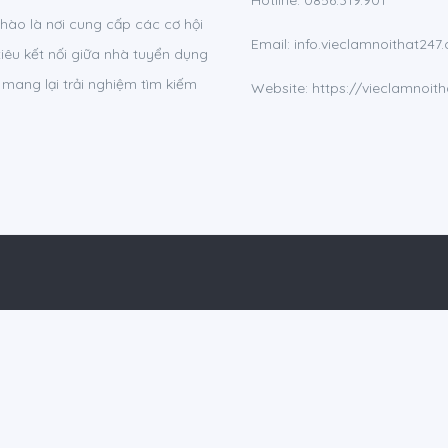
Hotline:
0856.319.901
 hào là nơi cung cấp các cơ hội
Email:
info.vieclamnoithat24
iêu kết nối giữa nhà tuyển dụng
 mang lại trải nghiệm tìm kiếm
Website: https://vieclamnoit