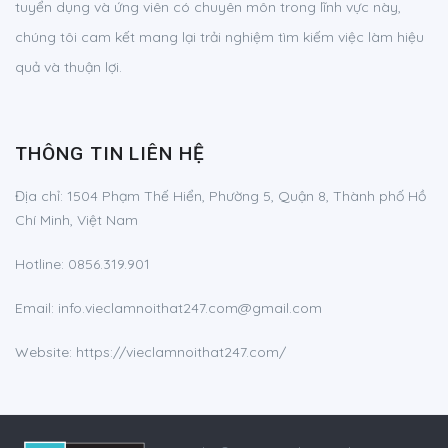
tuyển dụng và ứng viên có chuyên môn trong lĩnh vực này,
chúng tôi cam kết mang lại trải nghiệm tìm kiếm việc làm hiệu
quả và thuận lợi.
THÔNG TIN LIÊN HỆ
Địa chỉ:
1504 Phạm Thế Hiển, Phường 5, Quận 8, Thành phố Hồ
Chí Minh, Việt Nam
Hotline:
0856.319.901
Email:
info.vieclamnoithat247.com@gmail.com
Website: https://vieclamnoithat247.com/